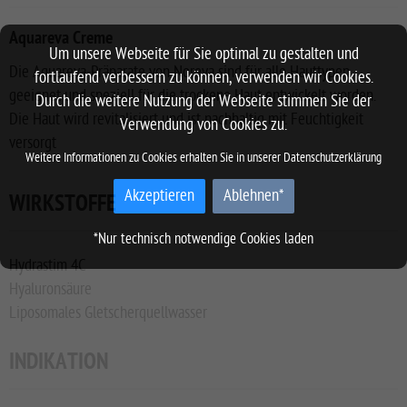
Aquareva Creme
Um unsere Webseite für Sie optimal zu gestalten und
Die Aquareva-Präparate von Noreva sind für alle Hauttypen
fortlaufend verbessern zu können, verwenden wir Cookies.
geeignet und speziell für die trockene Haut entwickelt worden.
Durch die weitere Nutzung der Webseite stimmen Sie der
Die Haut wird revitalisiert und ist nachhaltig mit Feuchtigkeit
Verwendung von Cookies zu.
versorgt
Weitere Informationen zu Cookies erhalten Sie in unserer
Datenschutzerklärung
Akzeptieren
Ablehnen*
WIRKSTOFFE
*Nur technisch notwendige Cookies laden
Hydrastim 4C
Hyaluronsäure
Liposomales Gletscherquellwasser
INDIKATION