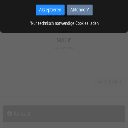
Akzeptieren
Ablehnen*
Capileov Aufbaukapseln
*Nur technisch notwendige Cookies laden
30 Kapseln
34,95 €
*
1,17 € pro Stück
Seite 1 von 1
Kontakt