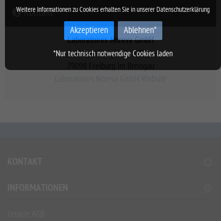
Weitere Informationen zu Cookies erhalten Sie in unserer
Datenschutzerklärung
Kontakt
Akzeptieren
Ablehnen*
Laboratoires Noreva GmbH
Kaiser-Joseph-Str. 180
*Nur technisch notwendige Cookies laden
79098 Freiburg im Breisgau
Laboratoires Noreva GmbH Website
KONTAKT
INFORMATIONEN
Unsere AGB