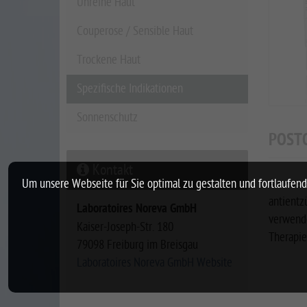
Unreine Haut
Couperose / Sensible Haut
Trockene Haut
Spezifische Indikationen
Sonnenschutz
POST
Kontakt
Aloe ver
Um unsere Webseite für Sie optimal zu gestalten und fortlaufe
antientz
Laboratoires Noreva GmbH
verwende
Kaiser-Joseph-Str. 180
Therapie
79098 Freiburg im Breisgau
Laboratoires Noreva GmbH Website