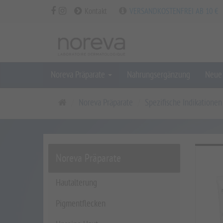
Kontakt
VERSANDKOSTENFREI AB 10 €
Noreva Präparate
Nahrungsergänzung
Neue 
S
Noreva Präparate
Spezifische Indikationen
t
a
r
t
Noreva Präparate
s
e
Hautalterung
i
Pigmentflecken
t
e