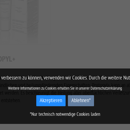
OPYL+
a unterstützt die Wundheilung durch ihre wissenschaftlich nachgewies
nd verbessern zu können, verwenden wir Cookies. Durch die weitere N
ündlichen und heilungsfördernden Eigenschaften. Postopyl+ kann an al
Weitere Informationen zu Cookies erhalten Sie in unserer
Datenschutzerklärung
t werden. Es beschleunigt die Heilung aller oberflächlichen Verletzun
 entstehen.
Akzeptieren
Ablehnen*
*Nur technisch notwendige Cookies laden