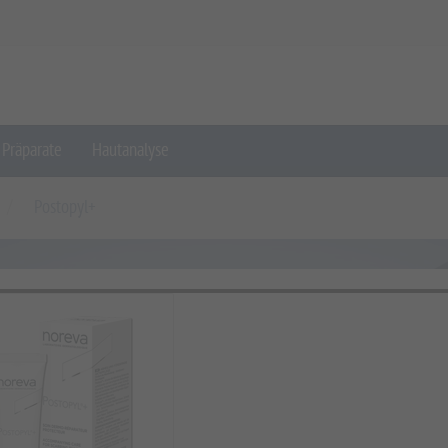
Präparate
Hautanalyse
Postopyl+