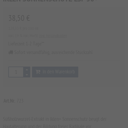
38,50 €
128,33 € pro 100 ml
inkl. 19 % inkl. MwSt.
zzgl. Versandkosten
Lieferzeit 1-2 Tage**
Sofort versandfähig, ausreichende Stückzahl
In den Warenkorb
Art.Nr.
723
Süßholzwurzel-Extrakt in Iklen+ Sonnenschutz beugt der
Hautalterung und der Bildung freier Radikale vor