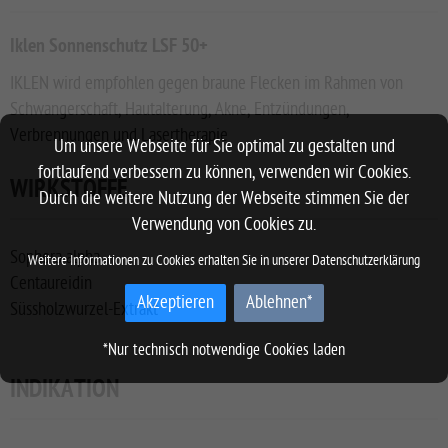
Iklen Sonnenschutz LSF 50+
IKLEN wird empfohlen gegen braune Flecken im Rahmen von
Schwangerschaft, Hautalterung, Akne, Entzündungen,
Verbrennungen und Lasertherapie
Um unsere Webseite für Sie optimal zu gestalten und
fortlaufend verbessern zu können, verwenden wir Cookies.
WIRKSTOFFE
Durch die weitere Nutzung der Webseite stimmen Sie der
Verwendung von Cookies zu.
Sophora alpha
Weitere Informationen zu Cookies erhalten Sie in unserer
Datenschutzerklärung
Centaureidin
Akzeptieren
Ablehnen*
Süssholzwurzel-Extrakt
*Nur technisch notwendige Cookies laden
INDIKATION