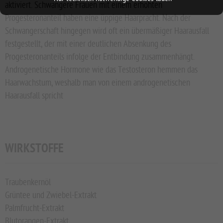
aktiviert. Schwangere Frauen mit einem erhöhten
Progesteronanteil haben eine üppige Haarpracht. Nach der
Schwangerschaft hingegen wird oft ein übermäßiger Haarausfall
festgestellt, der mit einer deutlichen Absenkung des
Progesteronanteils infolge der Entbindung zusammenhängt.
Androgenetische Hormone wie das Testosteron hemmen das
Haarwachstum, weshalb man von einem androgenetischen
Haarausfall spricht
WIRKSTOFFE
Traubenkernöl
Grüntee und Zwiebel-Extrakt
Palmfrucht-Extrakt
Blutorangen-Extrakt