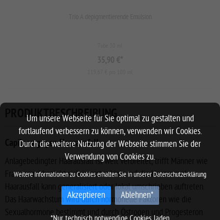
Trio A depigmentierende Emulsion
Tube 30 ml
35,90 €
*
119,67 € pro 100 ml
PRODUKTBESCHREIBUNG
Um unsere Webseite für Sie optimal zu gestalten und
fortlaufend verbessern zu können, verwenden wir Cookies.
Capileov gegen Haarausfall
Durch die weitere Nutzung der Webseite stimmen Sie der
Verwendung von Cookies zu.
Anlagebedingter Haarausfall ist weit verbreitet, trifft Männer wie
Frauen und bezieht sich in erster Linie auf die Haarwurzel.
Weitere Informationen zu Cookies erhalten Sie in unserer
Datenschutzerklärung
Haarausfall kann generalisiert oder lokal umschrieben auftreten.
Akzeptieren
Ablehnen*
Das Haarwachstum wird durch hormonelle Faktoren wie die
Sexualhormone bestimmt und durch Östrogen und Progesteron
*Nur technisch notwendige Cookies laden